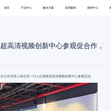
首页
产品中心
解决方案
应用案例
新闻中心
B
MIP
SMD
租赁屏
创意屏
户外屏
一
会议终端解决方案
会议室
公司新闻
控制中心解决方案
控制中心
展会活动
商业显示解决方案
政府单位
博客
家超高清视频创新中心参观促合作，
演播室解决方案
企业
COB
卫士系列
领航员系列
蓝精
教育显示解决方案
商业显示
创意显示解决方案
演播室
教育
四川分公司负责人孙总等一行人赴国家超高清视频创新中心参观交流。