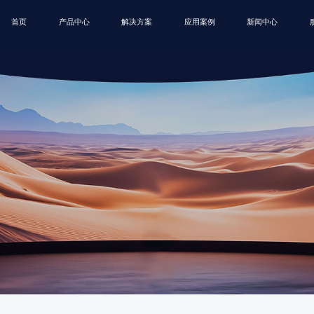
首页
产品中心
解决方案
应用案例
新闻中心
B
MIP
SMD
租赁屏
创意屏
户外屏
一
会议终端解决方案
会议室
公司新闻
控制中心解决方案
控制中心
展会活动
商业显示解决方案
政府单位
博客
演播室解决方案
企业
COB
卫士系列
领航员系列
蓝精
教育显示解决方案
商业显示
创意显示解决方案
演播室
教育