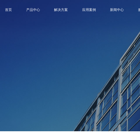
首页
产品中心
解决方案
应用案例
新闻中心
B
MIP
SMD
租赁屏
创意屏
户外屏
一
会议终端解决方案
会议室
公司新闻
控制中心解决方案
控制中心
展会活动
商业显示解决方案
政府单位
博客
演播室解决方案
企业
COB
卫士系列
领航员系列
蓝精
教育显示解决方案
商业显示
创意显示解决方案
演播室
教育