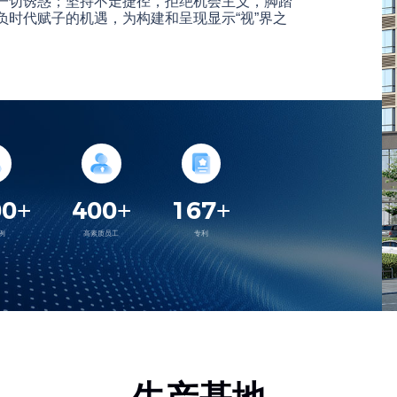
一切诱惑；坚持不走捷径，拒绝机会主义，脚踏
时代赋子的机遇，为构建和呈现显示“视”界之
00
400
167
+
+
+
例
高素质员工
专利