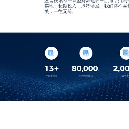
蓝普视讯将一直坚持聚焦在主航道，抵制
实地，长期投入，厚积薄发；我们将不辜负
美，一往无前。
13
80,000
2,0
+
㎡
年行业经验
生产经营面积
成功案