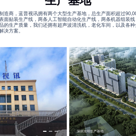
生产基地
制造商，蓝普视讯拥有两个大型生产基地，总生产面积超过90,0
表面贴装生产线，两条人工智能自动化生产线，两条机器组装线
品的生产质量，我们还拥有超声波清洗机，老化车间，以及各种
示解决方案。
深圳光明生产基地
株洲生产基地