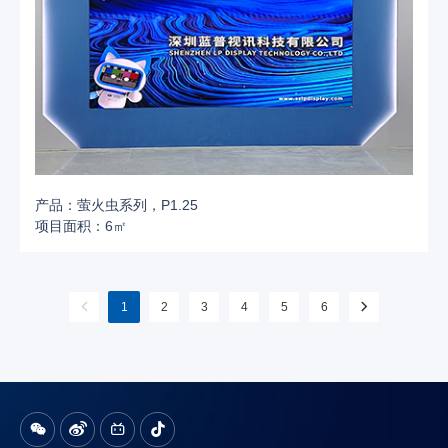
产品：萤火虫系列，P1.25
项目面积：6㎡
1
2
3
4
5
6