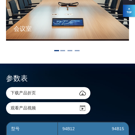
会议室
参数表
下载产品折页
观看产品视频
型号
94B12
94B12
94B15
94B15