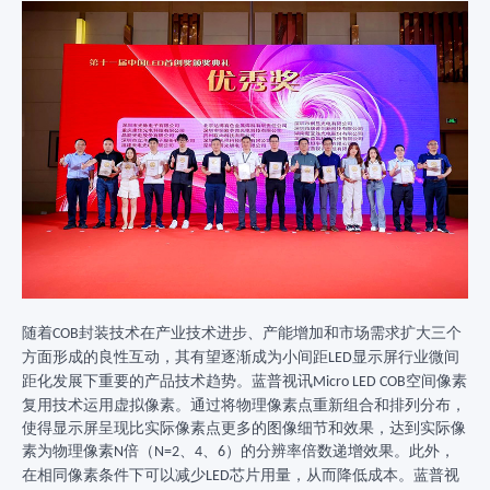
随着
封装技术在产业技术进步、产能增加和市场需求扩大三个
COB
方面形成的良性互动，其有望逐渐成为小间距
显示屏行业微间
LED
距化发展下重要的产品技术趋势。蓝普视讯
空间像素
Micro LED COB
复用技术运用虚拟像素。通过将物理像素点重新组合和排列分布，
使得显示屏呈现比实际像素点更多的图像细节和效果，达到实际像
素为物理像素
倍（
、
、
）的分辨率倍数递增效果。此外，
N
N=2
4
6
在相同像素条件下可以减少
芯片用量，从而降低成本。蓝普视
LED