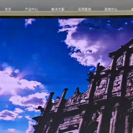
首页
产品中心
解决方案
应用案例
新闻中心
B
MIP
SMD
租赁屏
创意屏
户外屏
一
会议终端解决方案
会议室
公司新闻
控制中心解决方案
控制中心
展会活动
商业显示解决方案
政府单位
博客
演播室解决方案
企业
COB
卫士系列
领航员系列
蓝精
教育显示解决方案
商业显示
创意显示解决方案
演播室
教育