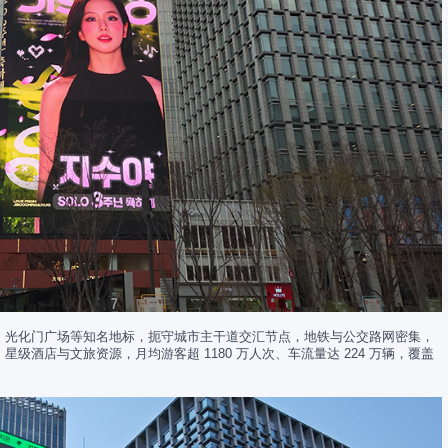
、光化门广场等知名地标，扼守城市主干道交汇节点，地铁与公交路网密集，
酒店与文旅资源，月均游客超 1180 万人次、车流量达 224 万辆，覆盖