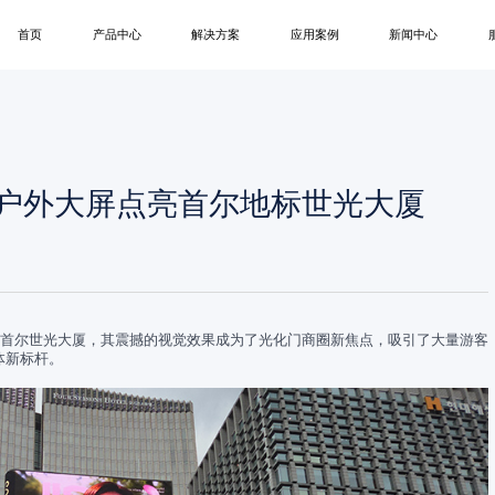
首页
产品中心
解决方案
应用案例
新闻中心
B
MIP
SMD
租赁屏
创意屏
户外屏
一
会议终端解决方案
会议室
公司新闻
控制中心解决方案
控制中心
展会活动
商业显示解决方案
政府单位
博客
6㎡户外大屏点亮首尔地标世光大厦
演播室解决方案
企业
COB
卫士系列
领航员系列
蓝精
教育显示解决方案
商业显示
创意显示解决方案
演播室
教育
国首尔世光大厦，其震撼的视觉效果成为了光化门商圈新焦点，吸引了大量游客
体新标杆。