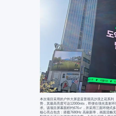
本次项目采用的户外大屏是蓝普视讯沙漠之花系列（Obes
势，其最高亮度可达12000nits，即便在强光
求。
该项目屏幕面积约676㎡，并采用三面环绕式
核心亮点包含：搭载7680Hz 高刷新率，画面流畅