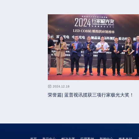
2024.12.19
荣誉篇| 蓝普视讯揽获三项行家极光大奖！