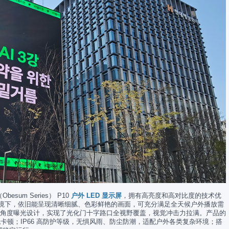
um Series） P10
户外 LED 显示屏
，拥有高亮度和高对比度的技术优
直射环境下，依旧能呈现清晰细腻、色彩鲜艳的画面，可充分满足全天候户外播放需
多角度曝光设计，实现了光化门十字路口全视野覆盖，视觉冲击力拉满。产品的
无卡顿；IP66 高防护等级，无惧风雨、防尘防潮，适配户外各类复杂环境；搭