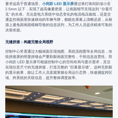
要求远高于普通场景。
小间距 LED 显示屏
通过将灯珠间距缩小至
2.5mm 以下，实现了超高像素密度，让画面细节呈现达到 “分毫可
见” 的水准。无论是电力系统中动态变化的电流电压曲线，还是交
通监控画面里快速移动的车辆号牌，都能在屏幕上清晰还原，从根
源上避免因画面模糊导致的信息误判，为工作人员提供精准可靠的
决策依据。
无缝拼接：构建完整全局视野
控制中心常需通过大幅画面呈现地图、系统流程图等全局信息，传
统拼接屏的明显拼缝会严重割裂画面完整性，干扰信息连贯性。而
小间距 LED 显示屏可根据控制中心的空间布局与显示需求，灵活
实现任意尺寸的无缝拼接，打造完整的 “巨幕显示墙”。这种无割裂
的显示效果，能让工作人员直观掌握全局运行态势，快速捕捉跨区
域、跨系统的关联信息，提升整体调度效率。​