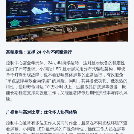
高稳定性：支撑 24 小时不间断运行
控制中心需全年无休、24 小时持续运转，这对显示设备的稳定性
提出了严苛要求。小间距 LED 显示屏采用分布式驱动架构，即便
单个灯珠出现故障，也不会影响整体屏幕的正常运行，有效避免
“单点故障导致全局停摆” 的风险。同时，其具备低功耗、低发热的
特性，使用寿命可达 10 万小时以上，远超液晶拼接屏等设备，既
能长期稳定支撑高强度工作，又能显著降低后期维护成本与停机风
险。​
广视角与高对比度：优化多人协同体验
控制中心通常有多位工作人员同时作业，且需在不同光线环境下查
看屏幕。小间距 LED 显示屏的广视角特性，确保工作人员在屏幕