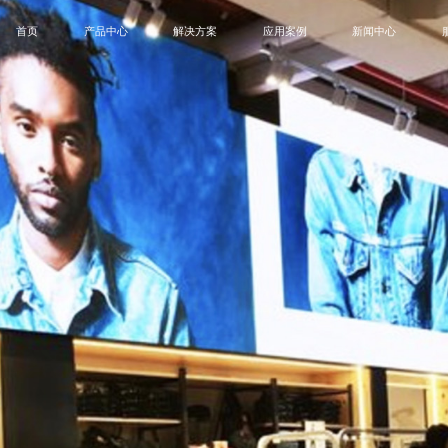
首页
产品中心
解决方案
应用案例
新闻中心
B
MIP
SMD
租赁屏
创意屏
户外屏
一
会议终端解决方案
会议室
公司新闻
控制中心解决方案
控制中心
展会活动
商业显示解决方案
政府单位
博客
演播室解决方案
企业
COB
卫士系列
领航员系列
蓝精
教育显示解决方案
商业显示
创意显示解决方案
演播室
教育