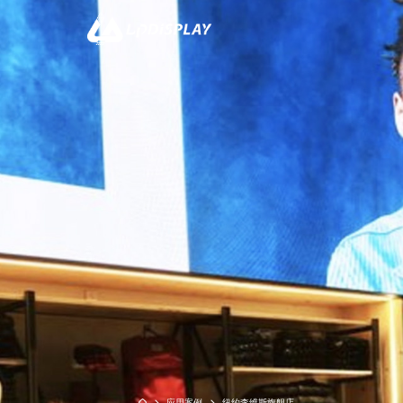
CO
双子座系列
黑精灵系列-
应用案例
纽约李维斯旗舰店