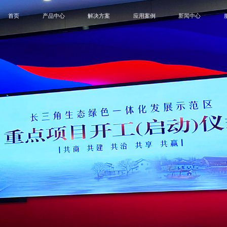
首页
产品中心
解决方案
应用案例
新闻中心
B
MIP
SMD
租赁屏
创意屏
户外屏
一
会议终端解决方案
会议室
公司新闻
控制中心解决方案
控制中心
展会活动
商业显示解决方案
政府单位
博客
演播室解决方案
企业
COB
卫士系列
领航员系列
蓝精
教育显示解决方案
商业显示
创意显示解决方案
演播室
教育